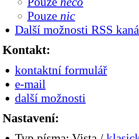
Pouze
něco
Pouze
nic
Další možnosti RSS kaná
Kontakt:
kontaktní formulář
e-
mail
další možnosti
Nastavení:
Typ písma:
Vista /
klasic