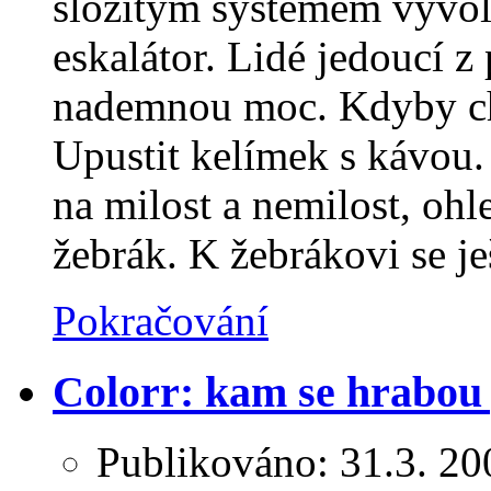
složitým systémem vyvol
eskalátor. Lidé jedoucí z
nademnou moc. Kdyby cht
Upustit kelímek s kávou.
na milost a nemilost, ohl
žebrák. K žebrákovi se j
Pokračování
Colorr: kam se hrabou
Publikováno:
31.3. 20