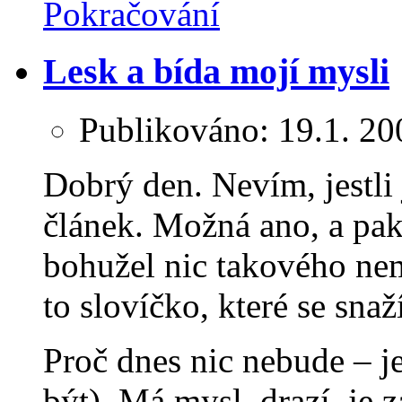
Pokračování
Lesk a bída mojí mysli
Publikováno:
19.1. 20
Dobrý den. Nevím, jestli 
článek. Možná ano, a pak
bohužel nic takového ne
to slovíčko, které se sna
Proč dnes nic nebude – j
být). Má mysl, drazí, je 