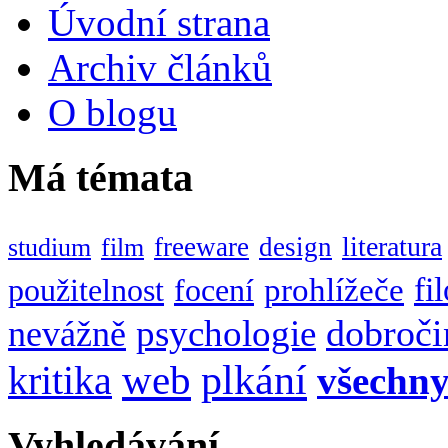
Úvodní strana
Archiv článků
O blogu
Má témata
literatura
freeware
design
studium
film
fi
prohlížeče
použitelnost
focení
dobroči
psychologie
nevážně
web
plkání
kritika
všechn
Vyhledávání