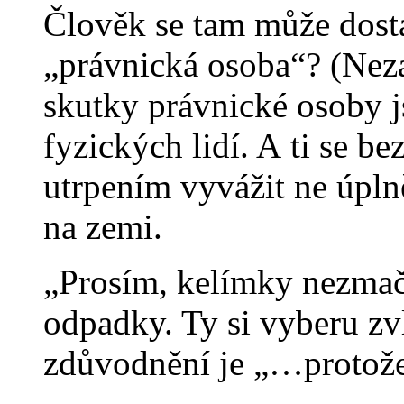
Člověk se tam může dosta
„právnická osoba“? (Nez
skutky právnické osoby 
fyzických lidí. A ti se 
utrpením vyvážit ne úpln
na zemi.
„Prosím, kelímky nezmačk
odpadky. Ty si vyberu z
zdůvodnění je „…protože