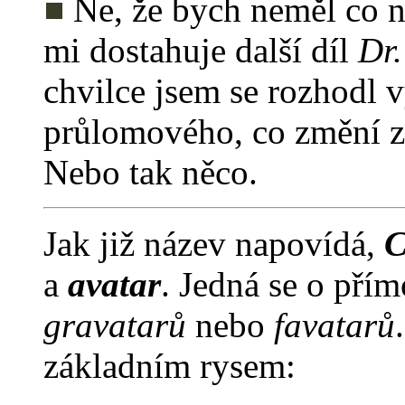
Ne, že bych neměl co na
mi dostahuje další díl
Dr
chvilce jsem se rozhodl v
průlomového, co změní zp
Nebo tak něco.
Jak již název napovídá,
C
a
avatar
. Jedná se o př
gravatarů
nebo
favatarů
základním rysem: