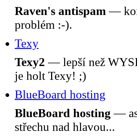
Raven's antispam
— kom
problém :-).
Texy
Texy2
— lepší než WYSI
je holt Texy! ;)
BlueBoard hosting
BlueBoard hosting
— asi
střechu nad hlavou...