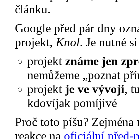
článku.
Google před pár dny ozná
projekt,
Knol
. Je nutné s
projekt
známe jen zp
nemůžeme „poznat př
projekt
je ve vývoji
, t
kdovíjak pomíjivé
Proč toto píšu? Zejména m
reakce na
oficiální před-