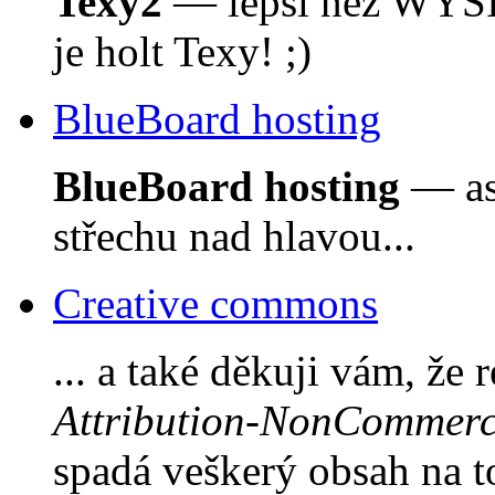
Texy2
— lepší než WYSI
je holt Texy! ;)
BlueBoard hosting
BlueBoard hosting
— asi
střechu nad hlavou...
Creative commons
... a také děkuji vám, že 
Attribution-NonCommerci
spadá veškerý obsah na 