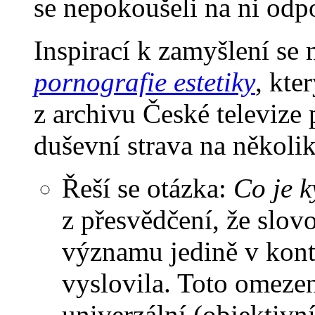
se nepokoušeli na ni odp
Inspirací k zamyšlení se 
pornografie estetiky
, kte
z archivu České televize 
duševní strava na několik 
Řeší se otázka:
Co je k
z přesvědčení, že slov
významu jedině v konte
vyslovila. Toto omeze
univerzální (objektivní