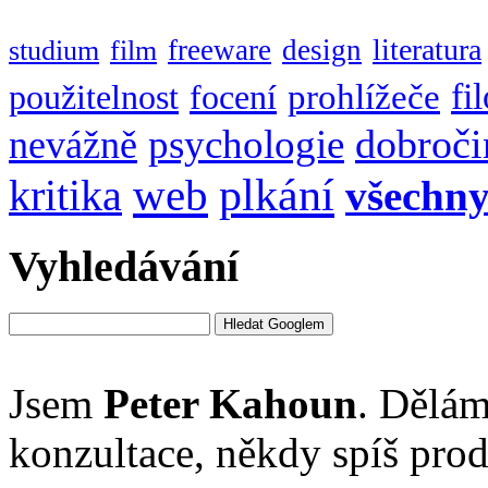
literatura
freeware
design
studium
film
fi
prohlížeče
použitelnost
focení
dobroči
psychologie
nevážně
web
plkání
kritika
všechn
Vyhledávání
Jsem
Peter Kahoun
. Dělám
konzultace, někdy spíš pro