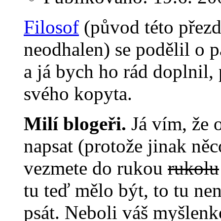
Filosof
(původ této přezd
neodhalen) se podělil o p
a já bych ho rád doplnil,
svého kopyta.
Milí blogeři.
Já vím, že 
napsat (protože jinak ně
vezmete do rukou
rukolu
tu teď mělo být, to tu ne
psát. Neboli váš myšlenk