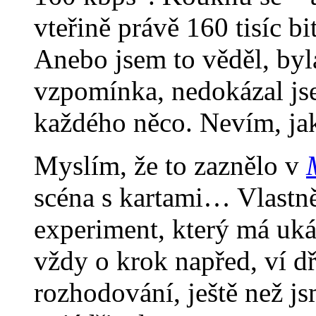
vteřině právě 160 tisíc b
Anebo jsem to věděl, byl
vzpomínka, nedokázal js
každého něco. Nevím, jak
Myslím, že to zaznělo v
scéna s kartami… Vlastn
experiment, který má uká
vždy o krok napřed, ví dří
rozhodování, ještě než j