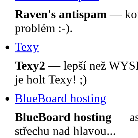
Raven's antispam
— kom
problém :-).
Texy
Texy2
— lepší než WYSI
je holt Texy! ;)
BlueBoard hosting
BlueBoard hosting
— asi
střechu nad hlavou...