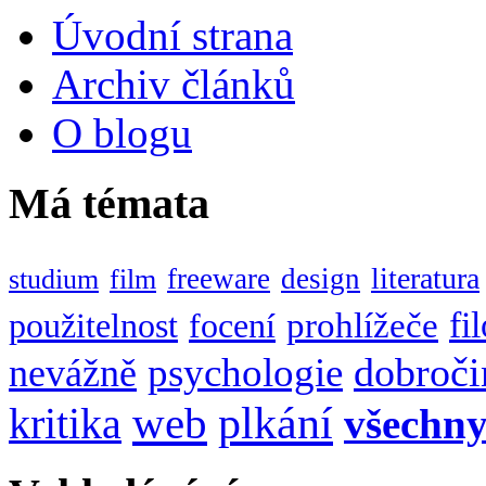
Úvodní strana
Archiv článků
O blogu
Má témata
literatura
freeware
design
studium
film
fi
prohlížeče
použitelnost
focení
dobroči
psychologie
nevážně
web
plkání
kritika
všechn