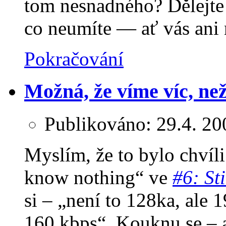
tom nesnadného? Dělejte t
co neumíte — ať vás ani 
Pokračování
Možná, že víme víc, ne
Publikováno:
29.4. 20
Myslím, že to bylo chvíl
know nothing
ve
#6: St
si – „není to 128ka, ale 
160 kbps“. Kouknu se – 