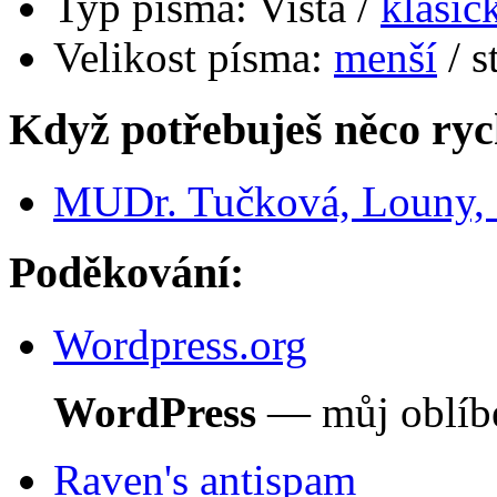
Typ písma:
Vista /
klasic
Velikost písma:
menší
/ s
Když potřebuješ něco ryc
MUDr. Tučková, Louny, d
Poděkování:
Wordpress.org
WordPress
— můj oblíbe
Raven's antispam