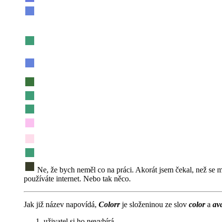
Ne, že bych neměl co na práci. Akorát jsem čekal, než se mi
používáte internet. Nebo tak něco.
Jak již název napovídá,
Colorr
je složeninou ze slov
color
a
av
uživatel si ho nevybírá.