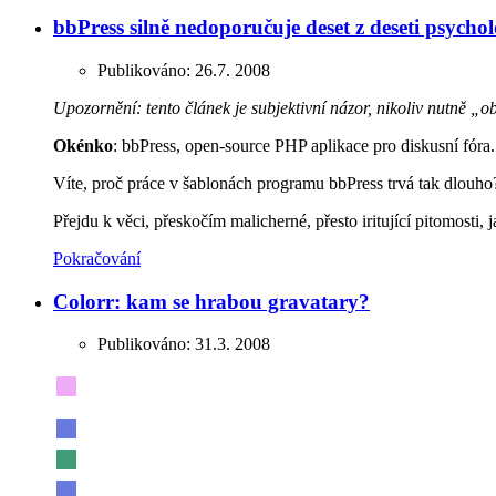
bbPress silně nedoporučuje deset z deseti psycho
Publikováno:
26.7. 2008
Upozornění: tento článek je subjektivní názor, nikoliv nutně „obj
Okénko
: bbPress, open-source PHP aplikace pro diskusní fóra
Víte, proč práce v šablonách programu bbPress trvá tak dlouho
Přejdu k věci, přeskočím malicherné, přesto iritující pitomosti
Pokračování
Colorr: kam se hrabou gravatary?
Publikováno:
31.3. 2008