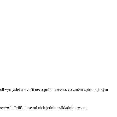
zhodl vymyslet a stvořit něco průlomového, co změní způsob, jakým
avatarů
. Odlišuje se od nich jedním základním rysem: