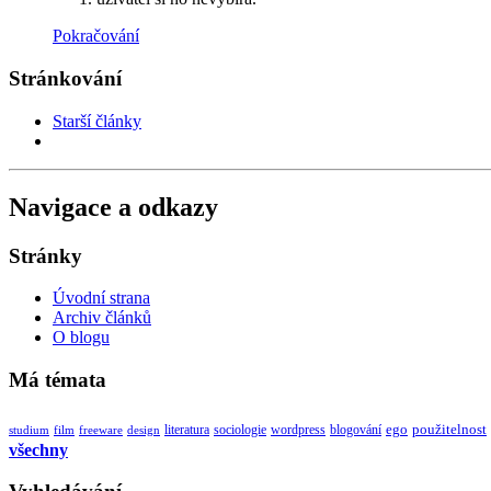
Pokračování
Stránkování
Starší články
Navigace a odkazy
Stránky
Úvodní strana
Archiv článků
O blogu
Má témata
použitelnost
sociologie
wordpress
blogování
ego
freeware
design
literatura
studium
film
všechny