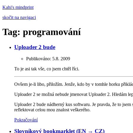
Kahi's mindprint
skočit na navigaci
Tag: programování
Uploader 2 bude
Publikováno:
5.8. 2009
To je asi tak vše, co jsem chtěl říci.
Ovšem je-li libo, přiložím. Jenže, kdo by v tomhle horku přiklá
Uploader 2 se možná nebude jmenovat Uploader 2. Hledám lepší 
Uploader 2 bude nádherný kus softwaru. Je pravda, že to jsem s
reflektovat celou mou znalost veškerého.
Pokračování
Slovníkový bookmarklet (EN → CZ)