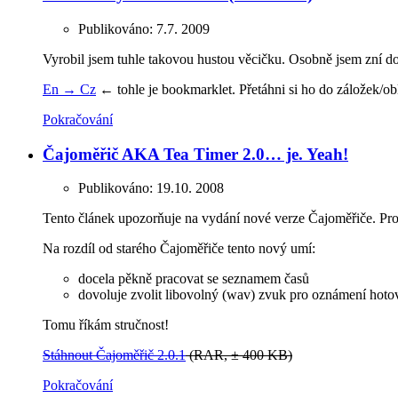
Publikováno:
7.7. 2009
Vyrobil jsem tuhle takovou hustou věcičku. Osobně jsem zní d
En → Cz
← tohle je bookmarklet.
Přetáhni si ho do záložek/ob
Pokračování
Čajoměřič AKA Tea Timer 2.0… je. Yeah!
Publikováno:
19.10. 2008
Tento článek upozorňuje na vydání nové verze Čajoměřiče. Pro 
Na rozdíl od starého Čajoměřiče tento nový umí:
docela pěkně pracovat se seznamem časů
dovoluje zvolit libovolný (wav) zvuk pro oznámení hotov
Tomu říkám stručnost!
Stáhnout Čajoměřič 2.0.1
(RAR, ± 400 KB)
Pokračování