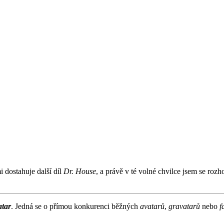
 dostahuje další díl
Dr. House
, a právě v té volné chvilce jsem se ro
atar
. Jedná se o přímou konkurenci běžných
avatarů
,
gravatarů
nebo
f