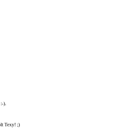
-).
t Texy! ;)