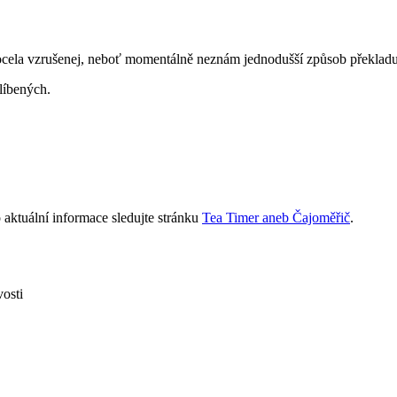
ocela vzrušenej, neboť momentálně neznám jednodušší způsob překladu
líbe­ných.
aktuální informace sledujte stránku
Tea Timer aneb Čajoměřič
.
osti