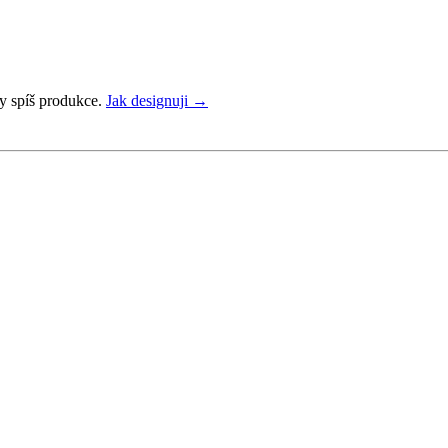
dy spíš produkce.
Jak designuji →