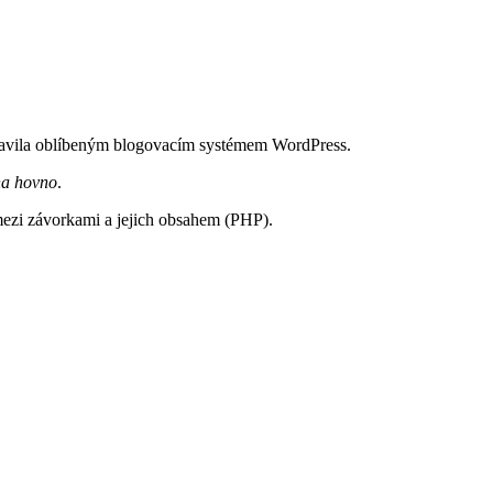
roslavila oblíbeným blogovacím systémem WordPress.
na hovno
.
mezi závorkami a jejich obsahem (PHP).