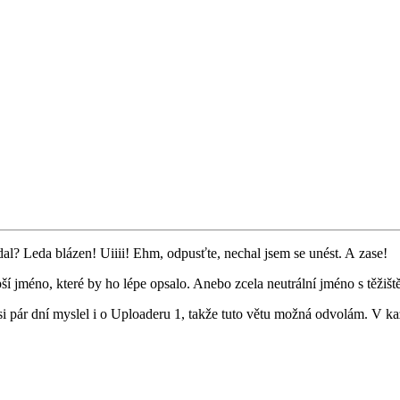
dal? Leda blázen! Uiiii! Ehm, odpusťte, nechal jsem se unést. A zase!
jméno, které by ho lépe opsalo. Anebo zcela neutrální jméno s těžištěm
i pár dní myslel i o Uploaderu 1, takže tuto větu možná odvolám. V ka