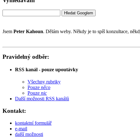
Vyhledávání
Jsem
Peter Kahoun
. Dělám weby. Někdy je to spíš konzultace, něk
Pravidelný odběr:
RSS kanál - pouze upoutávky
Všechny rubriky
Pouze
něco
Pouze
nic
Další možnosti RSS kanálů
Kontakt:
kontaktní formulář
e-
mail
další možnosti