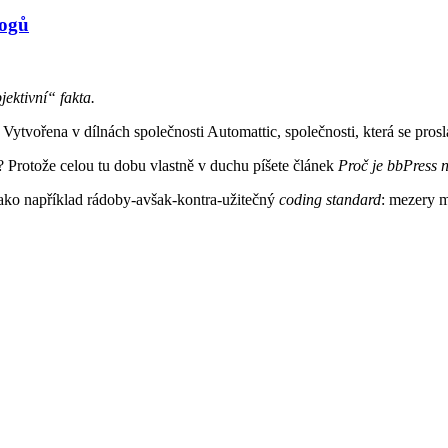
logů
ektivní“ fak­ta.
. Vytvořena v dílnách společnosti Automattic, společnosti, která se p
? Protože celou tu dobu vlastně v duchu píšete článek
Proč je bbPress 
, jako například rádoby-avšak-kontra-užitečný
coding standard
: mezery 