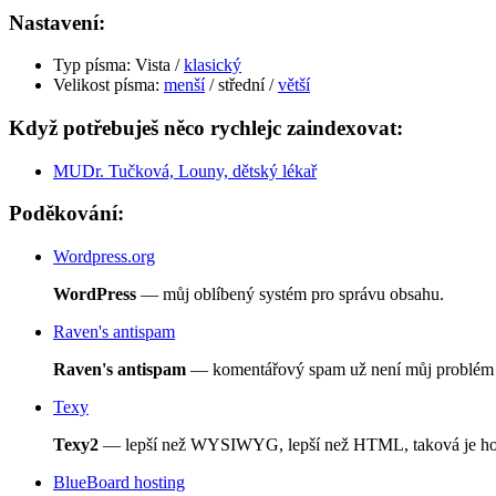
Nastavení:
Typ písma:
Vista /
klasický
Velikost písma:
menší
/ střední /
větší
Když potřebuješ něco rychlejc zaindexovat:
MUDr. Tučková, Louny, dětský lékař
Poděkování:
Wordpress.org
WordPress
— můj oblíbený systém pro správu obsahu.
Raven's antispam
Raven's antispam
— komentářový spam už není můj problém :
Texy
Texy2
— lepší než WYSIWYG, lepší než HTML, taková je hol
BlueBoard hosting