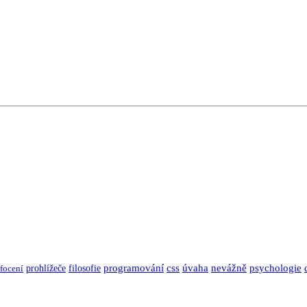
programování
css
úvaha
nevážně
psychologie
focení
prohlížeče
filosofie