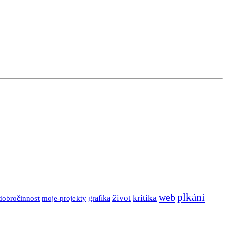
plkání
web
kritika
grafika
život
dobročinnost
moje-projekty