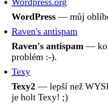
Wordpress.org
WordPress
— můj oblíbe
Raven's antispam
Raven's antispam
— kom
problém :-).
Texy
Texy2
— lepší než WYSI
je holt Texy! ;)