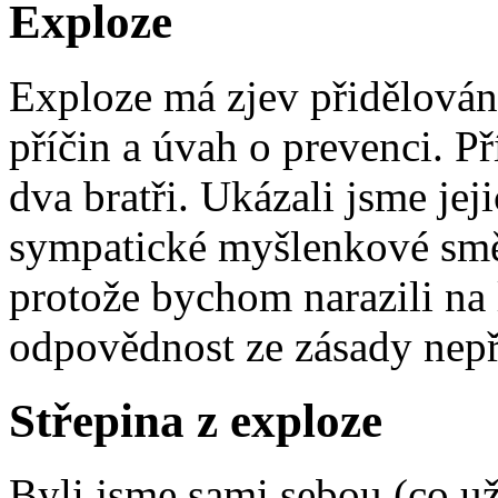
Exploze
Exploze má zjev přidělová
příčin a úvah o prevenci. P
dva bratři. Ukázali jsme je
sympatické myšlenkové smě
protože bychom narazili na 
odpovědnost ze zásady nepř
Střepina z exploze
Byli jsme sami sebou (co už