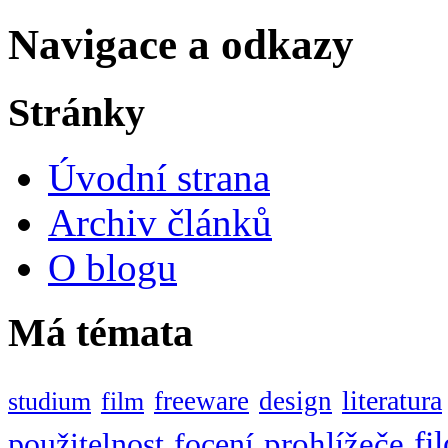
Navigace a odkazy
Stránky
Úvodní strana
Archiv článků
O blogu
Má témata
literatura
freeware
design
studium
film
fi
prohlížeče
použitelnost
focení