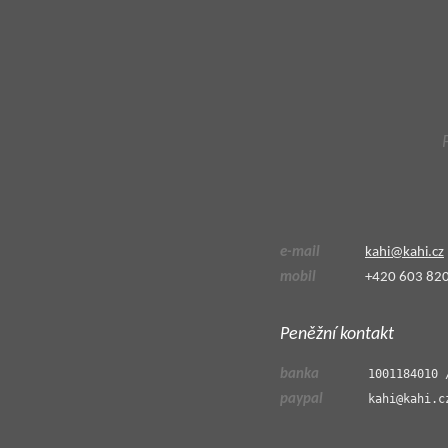
e-mail
kahi@
kahi.cz
mobil
+420 603 82
Peněžní kontakt
banka
1001184010 
paypal
kahi@kahi.c