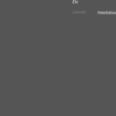
Etc
LinkedIn
PeterKaho